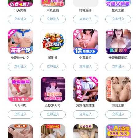
学位工作
共0条新闻，分1页，当前第1页
厕所偷拍
上一页
下一页
末页
地址：中国 陕西杨凌
邮编：712100 电话：029-87082710
邮编：712100
电话：029-87082710
网站负责人：黄明学 王宏